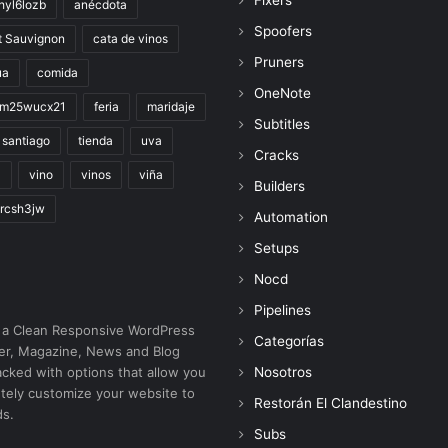
Fixers
hyl6lozb
anécdota
Spoofers
t Sauvignon
cata de vinos
Pruners
ua
comida
OneNote
im25wucx21
feria
maridaje
Subtitles
santiago
tienda
uva
Cracks
a
vino
vinos
viña
Builders
rcsh3jw
Automation
Setups
Nocd
Pipelines
 a Clean Responsive WordPress
Categorías
r, Magazine, News and Blog
cked with options that allow you
Nosotros
tely customize your website to
Restorán El Clandestino
ds.
Subs