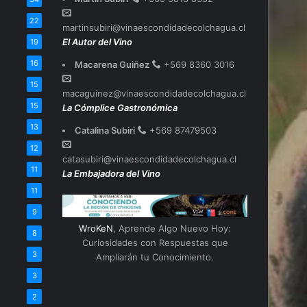
22
martinsubiri@vinaescondidadecolchagua.cl
El Autor del Vino
19
16
Macarena Guiñez
+569 8360 3016
15
macaguinez@vinaescondidadecolchagua.cl
15
La Cómplice Gastronómica
13
Catalina Subiri
+569 87479503
12
catasubiri@vinaescondidadecolchagua.cl
11
La Embajadora del Vino
11
9
WroKeN
, Aprende Algo Nuevo Hoy:
8
Curiosidades con Respuestas que
3
Ampliarán tu Conocimiento.
3
2