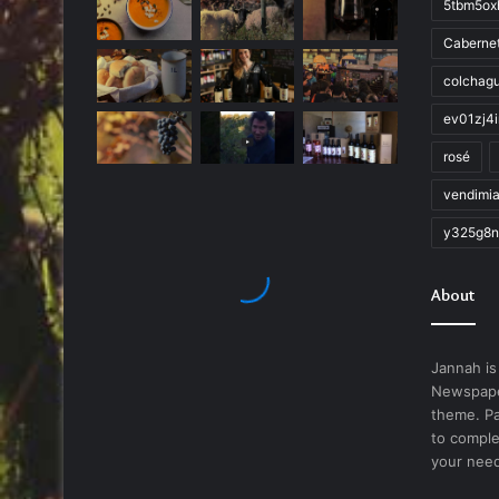
5tbm5ox
Caberne
colchag
ev01zj4
rosé
vendimi
y325g8n
About
Jannah is
Newspape
theme. Pa
to comple
your nee