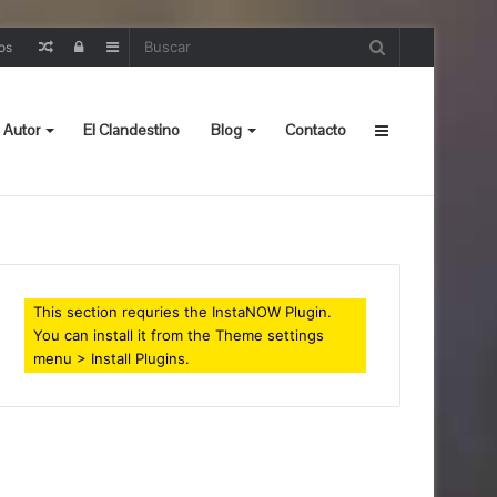
Random
Iniciar
Sidebar
os
Post
sesión
 Autor
El Clandestino
Blog
Contacto
Sidebar
This section requries the InstaNOW Plugin.
You can install it from the Theme settings
menu > Install Plugins.