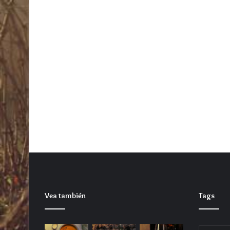
Julio 6, 2026
82gcr6b0zmomyo4
Vea también
Tags