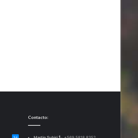
Contacto:
Martin Subiri
+569 5818 8352
34