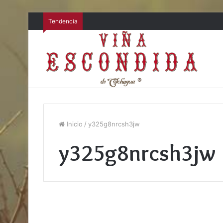
Tendencia
Inicio
/
y325g8nrcsh3jw
y325g8nrcsh3jw
Categorías