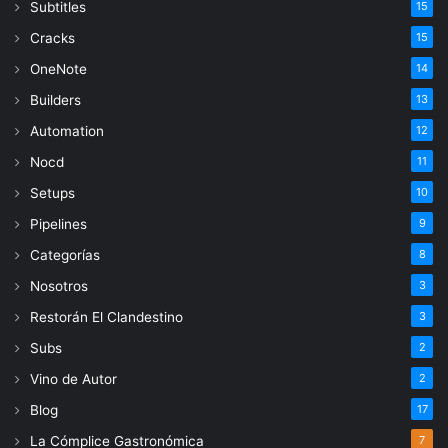
Subtitles
15
Cracks
15
OneNote
14
Builders
13
Automation
12
Nocd
11
Setups
10
Pipelines
9
Categorías
8
Nosotros
3
Restorán El Clandestino
3
Subs
2
Vino de Autor
2
Blog
17
La Cómplice Gastronómica
7