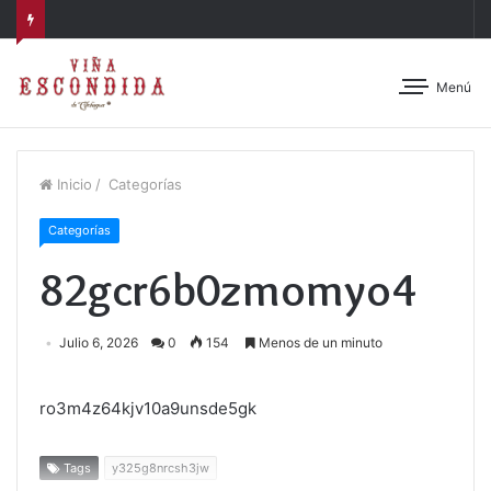
Menú
Inicio
/
Categorías
Categorías
82gcr6b0zmomyo4
Julio 6, 2026
0
154
Menos de un minuto
ro3m4z64kjv10a9unsde5gk
Tags
y325g8nrcsh3jw