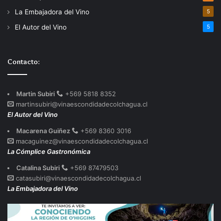
La Embajadora del Vino
5
El Autor del Vino
5
Contacto:
Martin Subiri
+569 5818 8352
martinsubiri@vinaescondidadecolchagua.cl
El Autor del Vino
Macarena Guiñez
+569 8360 3016
macaguinez@vinaescondidadecolchagua.cl
La Cómplice Gastronómica
Catalina Subiri
+569 87479503
catasubiri@vinaescondidadecolchagua.cl
La Embajadora del Vino