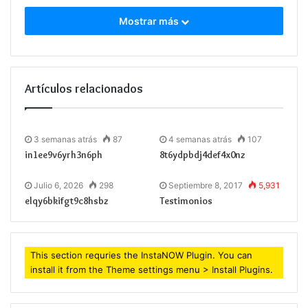
Mostrar más
Artículos relacionados
3 semanas atrás
87
4 semanas atrás
107
in1ee9v6yrh3n6ph
8t6ydpbdj4def4x0nz
Julio 6, 2026
298
Septiembre 8, 2017
5,931
elqy6bkifgt9c8hsbz
Testimonios
This section requries the InstaNOW Plugin. You can
install it from the Theme settings menu > Install Plugins.