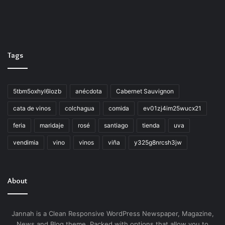
Tags
5tbm5oxhyl6lozb
anécdota
Cabernet Sauvignon
cata de vinos
colchagua
comida
ev01zj4im25wucx21
feria
maridaje
rosé
santiago
tienda
uva
vendimia
vino
vinos
viña
y325g8nrcsh3jw
About
Jannah is a Clean Responsive WordPress Newspaper, Magazine,
News and Blog theme. Packed with options that allow you to