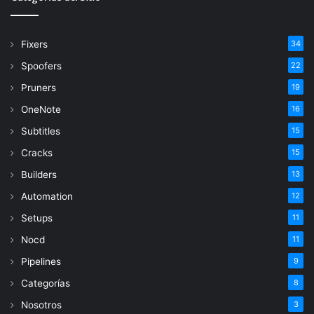
Fixers
34
Spoofers
22
Pruners
19
OneNote
16
Subtitles
15
Cracks
15
Builders
13
Automation
12
Setups
11
Nocd
11
Pipelines
9
Categorías
8
Nosotros
3