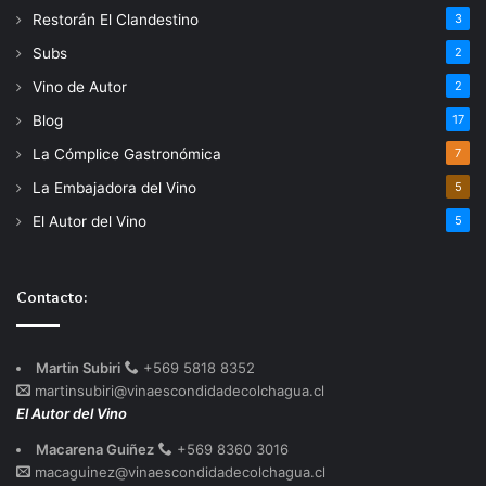
Restorán El Clandestino
3
Subs
2
Vino de Autor
2
Blog
17
La Cómplice Gastronómica
7
La Embajadora del Vino
5
El Autor del Vino
5
Contacto:
Martin Subiri
+569 5818 8352
martinsubiri@vinaescondidadecolchagua.cl
El Autor del Vino
Macarena Guiñez
+569 8360 3016
macaguinez@vinaescondidadecolchagua.cl