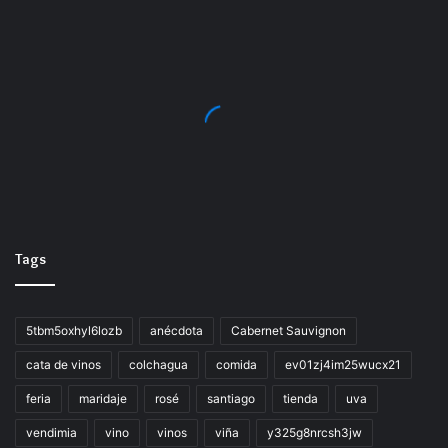
Tags
5tbm5oxhyl6lozb
anécdota
Cabernet Sauvignon
cata de vinos
colchagua
comida
ev01zj4im25wucx21
feria
maridaje
rosé
santiago
tienda
uva
vendimia
vino
vinos
viña
y325g8nrcsh3jw