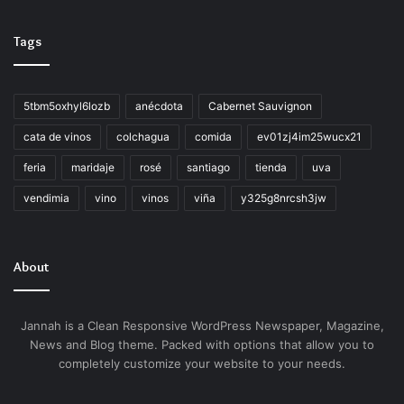
Tags
5tbm5oxhyl6lozb
anécdota
Cabernet Sauvignon
cata de vinos
colchagua
comida
ev01zj4im25wucx21
feria
maridaje
rosé
santiago
tienda
uva
vendimia
vino
vinos
viña
y325g8nrcsh3jw
About
Jannah is a Clean Responsive WordPress Newspaper, Magazine,
News and Blog theme. Packed with options that allow you to
completely customize your website to your needs.