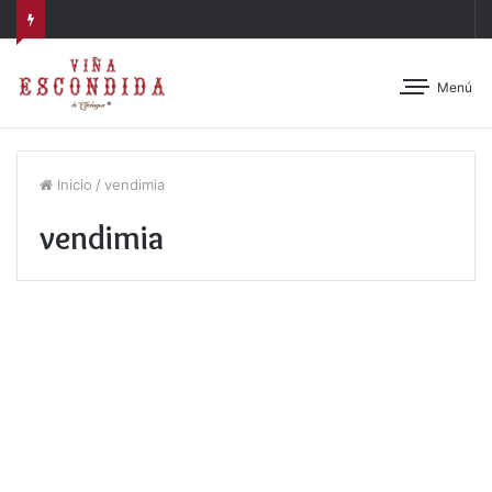
Menú
Inicio
/
vendimia
vendimia
La Embajadora del Vino