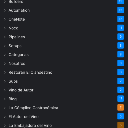
Builders
13
Automation
12
OneNote
12
Nocd
11
Pipelines
9
Setups
8
Categorías
8
Nosotros
3
Restorán El Clandestino
3
Subs
2
Vino de Autor
2
Blog
17
La Cómplice Gastronómica
7
El Autor del Vino
5
La Embajadora del Vino
5