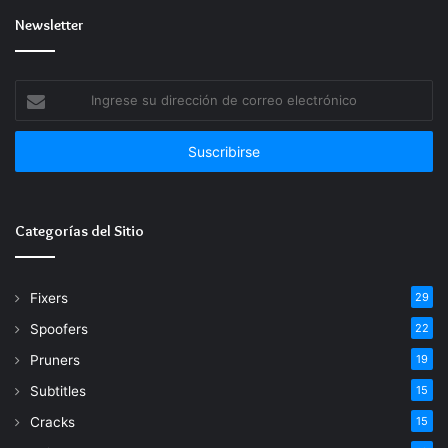
Newsletter
Ingrese
su
dirección
de
correo
electrónico
Categorías del Sitio
Fixers
29
Spoofers
22
Pruners
19
Subtitles
15
Cracks
15