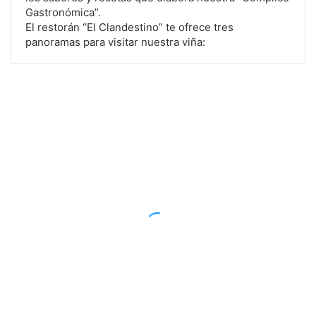
Gastronómica”.
El restorán “El Clandestino” te ofrece tres
panoramas para visitar nuestra viña:
Septiembre 10, 2017
UNA CITA CON EL AUTOR DEL VINO