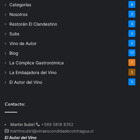
Categorías
8
Nosotros
3
Restorán El Clandestino
3
Subs
2
Vino de Autor
2
Blog
17
La Cómplice Gastronómica
7
La Embajadora del Vino
5
El Autor del Vino
5
Contacto:
Martin Subiri
+569 5818 8352
martinsubiri@vinaescondidadecolchagua.cl
El Autor del Vino