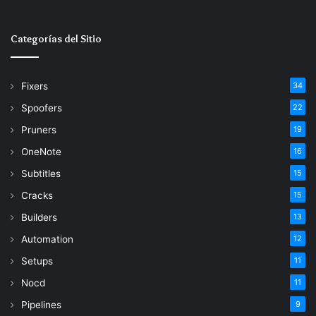
electrónico
Categorías del Sitio
Fixers
34
Spoofers
22
Pruners
19
OneNote
16
Subtitles
15
Cracks
15
Builders
13
Automation
12
Setups
11
Nocd
11
Pipelines
9