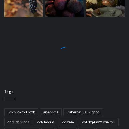
Tags
5tbm5oxhyl6lozb
anécdota
Cabernet Sauvignon
cata de vinos
colchagua
comida
ev01zj4im25wucx21