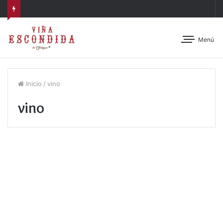
Menú
Inicio
/
vino
vino
Vino de Autor