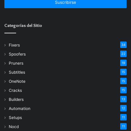
de
correo
electrónico
Categorías del Sitio
Fixers
34
Spoofers
22
Pruners
19
Subtitles
15
OneNote
15
Cracks
15
Builders
13
Automation
12
Setups
11
Nocd
11