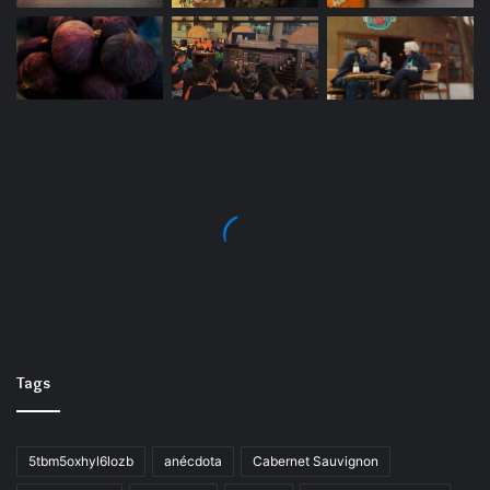
Tags
5tbm5oxhyl6lozb
anécdota
Cabernet Sauvignon