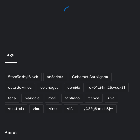
Tags
5tbm5oxhyl6lozb
anécdota
Cabernet Sauvignon
cata de vinos
colchagua
comida
ev01zj4im25wucx21
feria
maridaje
rosé
santiago
tienda
uva
vendimia
vino
vinos
viña
y325g8nrcsh3jw
About