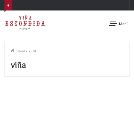
Menú
Inicio
/
viña
viña
Categorías