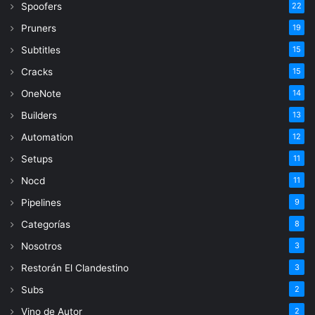
Spoofers
22
Pruners
19
Subtitles
15
Cracks
15
OneNote
14
Builders
13
Automation
12
Setups
11
Nocd
11
Pipelines
9
Categorías
8
Nosotros
3
Restorán El Clandestino
3
Subs
2
Vino de Autor
2