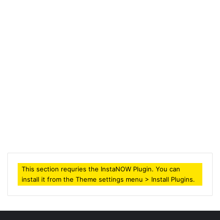
Septiembre 6, 2017
2.385
This section requries the InstaNOW Plugin. You can
install it from the Theme settings menu > Install Plugins.