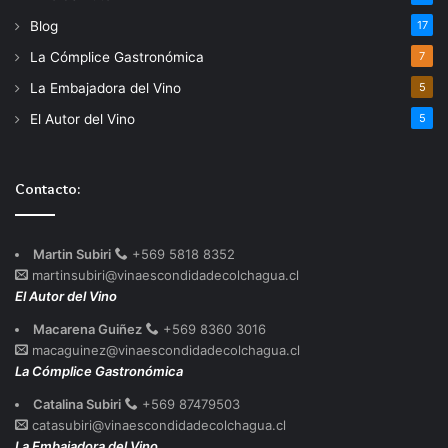
Blog
17
La Cómplice Gastronómica
7
La Embajadora del Vino
5
El Autor del Vino
5
Contacto:
Martin Subiri
+569 5818 8352
martinsubiri@vinaescondidadecolchagua.cl
El Autor del Vino
Macarena Guiñez
+569 8360 3016
macaguinez@vinaescondidadecolchagua.cl
La Cómplice Gastronómica
Catalina Subiri
+569 87479503
catasubiri@vinaescondidadecolchagua.cl
La Embajadora del Vino