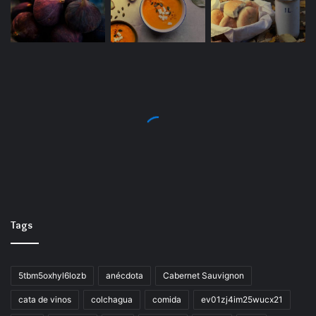
Tags
5tbm5oxhyl6lozb
anécdota
Cabernet Sauvignon
cata de vinos
colchagua
comida
ev01zj4im25wucx21