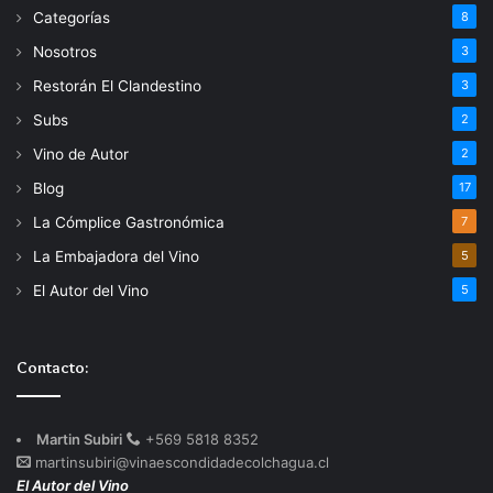
Categorías
8
Nosotros
3
Restorán El Clandestino
3
Subs
2
Vino de Autor
2
Blog
17
La Cómplice Gastronómica
7
La Embajadora del Vino
5
El Autor del Vino
5
Contacto:
Martin Subiri
+569 5818 8352
martinsubiri@vinaescondidadecolchagua.cl
El Autor del Vino