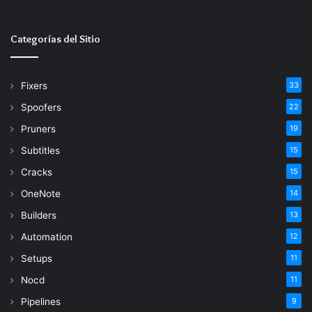
electrónico
Categorías del Sitio
Fixers
33
Spoofers
22
Pruners
19
Subtitles
15
Cracks
15
OneNote
14
Builders
13
Automation
12
Setups
11
Nocd
11
Pipelines
9